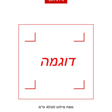
מפת מילוט 60\40 ס"מ