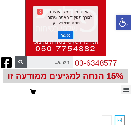
האתר משתמש בעוגיות
X
פתח סרגל נגישות
לצורך תפקוד האתר, ניתוח
סטטיסטי ושיווק.
מאשר
03-6348577
15% הנחה למגיעים ממודעה זו
חיתוך צורני | CNC