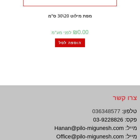
מפת מילוט 20\30 ס"מ
₪
0.00
לפני מע"מ
הוספה לסל
צרו קשר
טלפון:
036348577
פקס:
03-9228826
מייל:
Hanan@pilo-migunesh.com
מייל:
Office@pilo-migunesh.com