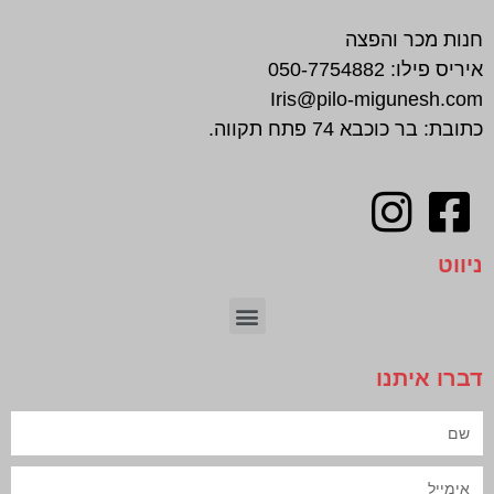
חנות מכר והפצה
איריס פילו:
050-7754882
Iris@pilo-migunesh.com
כתובת: בר כוכבא 74 פתח תקווה.
ניווט
חיתוך צורני | CNC
דברו איתנו