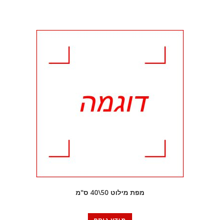
מפת מילוט 50\40 ס"מ
מידע נוסף