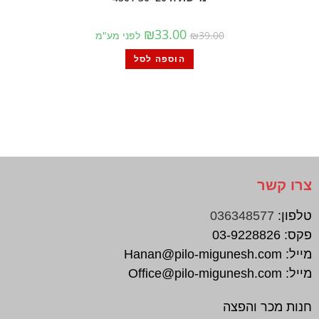
₪
33.00
39.00
₪
לפני מע"מ
הוספה לסל
צרו קשר
טלפון:
036348577
פקס:
03-9228826
מייל:
Hanan@pilo-migunesh.com
מייל:
Office@pilo-migunesh.com
חנות מכר והפצה