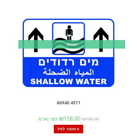
מבצע!
4511 60X40
₪
158.00
186.00
₪
לפני מע"מ
הוספה לסל