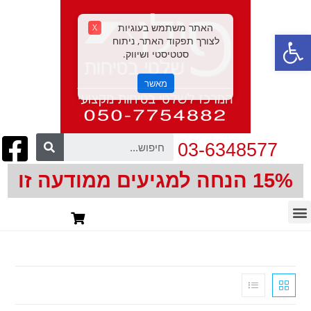
האתר משתמש בעוגיות
X
פתח סרגל נגישות
לצורך תפקוד האתר, ניתוח
סטטיסטי ושיווק.
מאשר
03-6348577
15% הנחה למגיעים ממודעה זו
חיתוך צורני | CNC