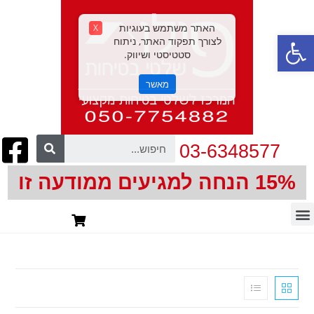
האתר משתמש בעוגיות
X
פתח סרגל נגישות
לצורך תפקוד האתר, ניתוח
סטטיסטי ושיווק.
מאשר
03-6348577
15% הנחה למגיעים ממודעה זו
חיתוך צורני | CNC