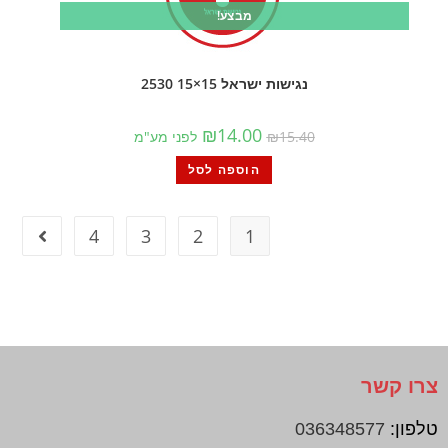
מבצע!
נגישות ישראל 15×15 2530
₪
14.00
15.40
₪
לפני מע"מ
הוספה לסל
4
3
2
1
צרו קשר
טלפון:
036348577