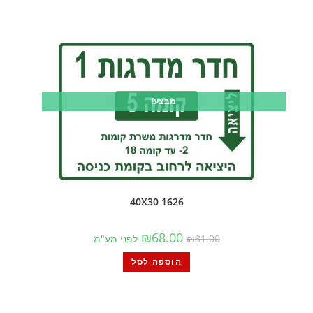
מבצע!
1626 40X30
₪
68.00
81.00
₪
לפני מע"מ
הוספה לסל