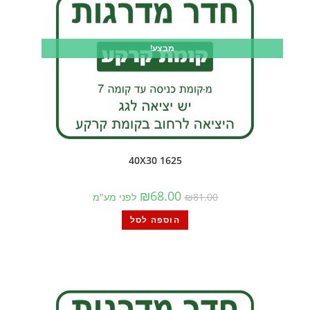
מבצע!
1625 40X30
₪
68.00
81.00
₪
לפני מע"מ
הוספה לסל