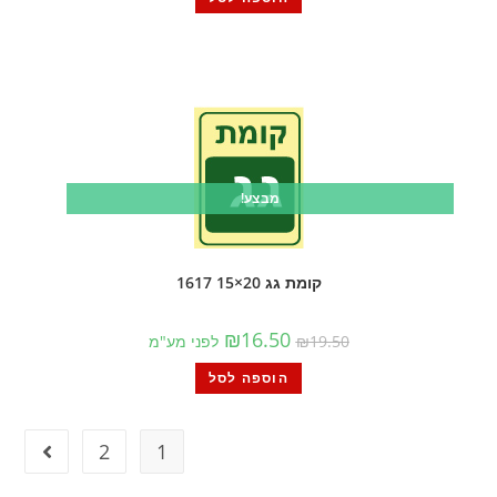
מבצע!
קומת גג 20×15 1617
₪
16.50
19.50
₪
לפני מע"מ
הוספה לסל
2
1