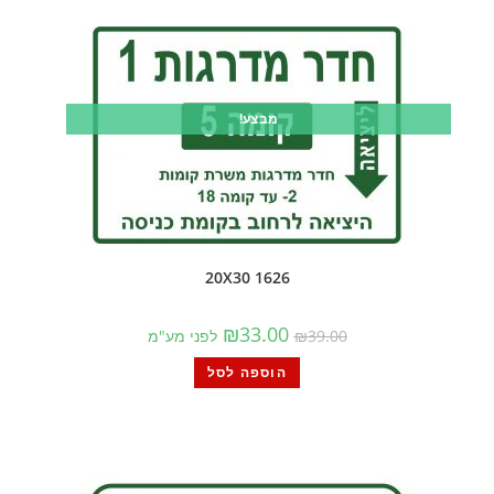
מבצע!
1626 20X30
₪
33.00
39.00
₪
לפני מע"מ
הוספה לסל