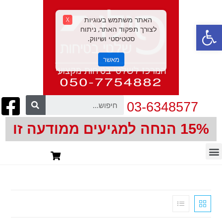
האתר משתמש בעוגיות
X
פתח סרגל נגישות
לצורך תפקוד האתר, ניתוח
סטטיסטי ושיווק.
מאשר
03-6348577
15% הנחה למגיעים ממודעה זו
חיתוך צורני | CNC