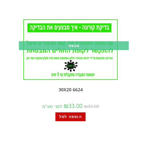
מבצע!
6624 30X20
₪
33.00
39.00
₪
לפני מע"מ
הוספה לסל