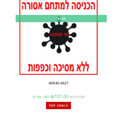
מבצע!
6621 40X40
₪
101.00
119.00
₪
לפני מע"מ
הוספה לסל