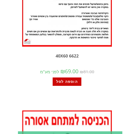
6622 40X60
₪
69.00
81.00
₪
לפני מע"מ
הוספה לסל