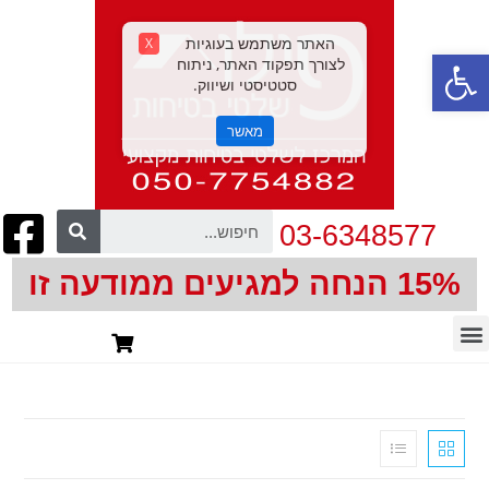
האתר משתמש בעוגיות
X
פתח סרגל נגישות
לצורך תפקוד האתר, ניתוח
סטטיסטי ושיווק.
מאשר
03-6348577
15% הנחה למגיעים ממודעה זו
חיתוך צורני | CNC