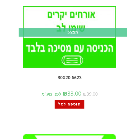
מבצע!
6623 30X20
₪
33.00
39.00
₪
לפני מע"מ
הוספה לסל