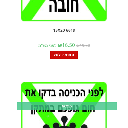
6619 15X20
₪
16.50
19.50
₪
לפני מע"מ
הוספה לסל
מבצע!