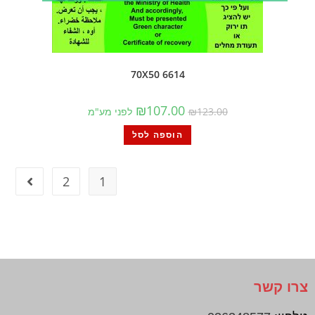
6614 70X50
₪
107.00
123.00
₪
לפני מע"מ
הוספה לסל
2
1
צרו קשר