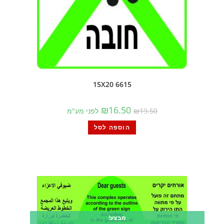
6615 15X20
₪
16.50
19.50
₪
לפני מע"מ
הוספה לסל
מבצע!