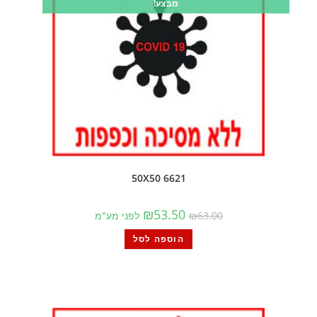
מבצע!
6621 50X50
₪
53.50
63.00
₪
לפני מע"מ
הוספה לסל