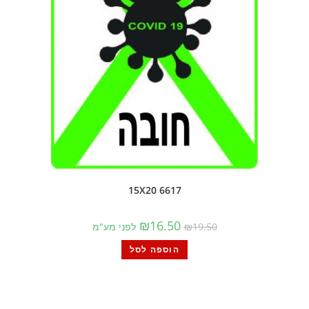
6617 15X20
₪
16.50
19.50
₪
לפני מע"מ
הוספה לסל