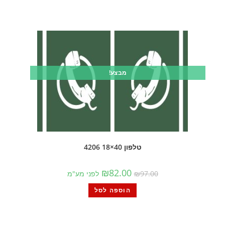
מבצע!
טלפון 40×18 4206
₪
82.00
97.00
₪
לפני מע"מ
הוספה לסל