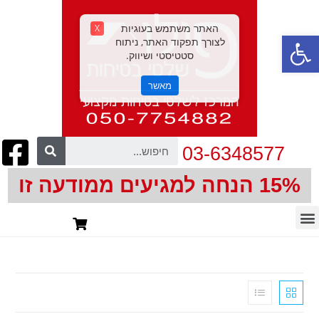
האתר משתמש בעוגיות
X
פתח סרגל נגישות
לצורך תפקוד האתר, ניתוח
סטטיסטי ושיווק.
מאשר
03-6348577
15% הנחה למגיעים ממודעה זו
חיתוך צורני | CNC