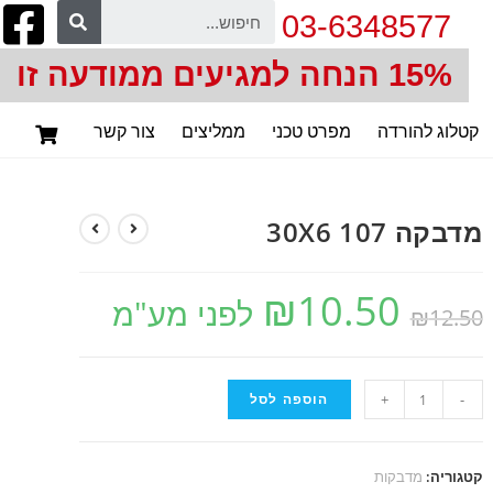
03-6348577
15% הנחה למגיעים ממודעה זו
קטלוג להורדה
מפרט טכני
ממליצים
צור קשר
מדבקה 107 30X6
₪
10.50
לפני מע"מ
₪
12.50
-
+
הוספה לסל
קטגוריה:
מדבקות