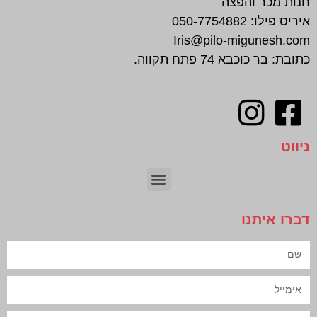
חנות מכר והפצה
איריס פילו:
050-7754882
Iris@pilo-migunesh.com
כתובת: בר כוכבא 74 פתח תקווה.
ניווט
חיתוך צורני | CNC
דברו איתנו