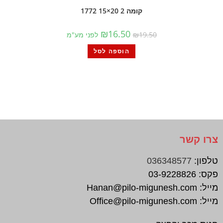
קומה 2 20×15 1772
₪
16.50
19.50
₪
לפני מע"מ
הוספה לסל
צרו קשר
טלפון:
036348577
פקס:
03-9228826
מייל:
Hanan@pilo-migunesh.com
מייל:
Office@pilo-migunesh.com