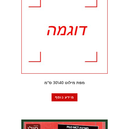
מפת מילוט 40\30 ס"מ
מידע נוסף