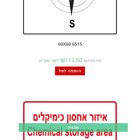
6515 60X60
₪
113.50
133.00
₪
לפני מע"מ
הוספה לסל
מבצע!