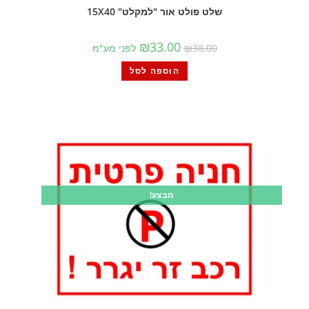
שלט פולט אור "למקלט" 15X40
₪
33.00
38.00
₪
לפני מע"מ
הוספה לסל
מבצע!