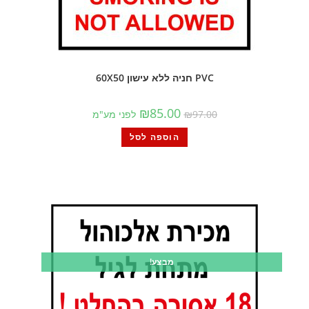
PVC חניה ללא עישון 60X50
₪
85.00
97.00
₪
לפני מע"מ
הוספה לסל
מבצע!