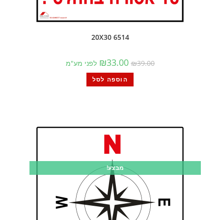
6514 20X30
₪
33.00
39.00
₪
לפני מע"מ
הוספה לסל
מבצע!