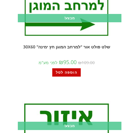
מבצע!
שלט פולט אור "למרחב המוגן חץ ימינה" 30X60
₪
95.00
109.00
₪
לפני מע"מ
הוספה לסל
מבצע!