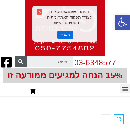
האתר משתמש בעוגיות
X
פתח סרגל נגישות
לצורך תפקוד האתר, ניתוח
סטטיסטי ושיווק.
מאשר
03-6348577
15% הנחה למגיעים ממודעה זו
חיתוך צורני | CNC